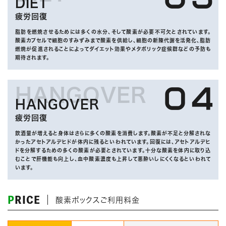
DIET
疲労回復
脂肪を燃焼させるためには多くの水分、そして酸素が必要不可欠とされています。
酸素カプセルで細胞のすみずみまで酸素を供給し、細胞の新陳代謝を活発化、脂肪
燃焼が促進されることによってダイエット効果やメタボリック症候群などの予防も
期待されます。
HANGOVER
０４
HANGOVER
疲労回復
飲酒量が増えると身体はさらに多くの酸素を消費します。酸素が不足と分解されな
かったアセトアルデヒドが体内に残るといわれています。回復には、アセトアルデヒ
ドを分解するための多くの酸素が必要とされています。十分な酸素を体内に取り込
むことで肝機能も向上し、血中酸素濃度も上昇して悪酔いしにくくなるといわれて
います。
PRICE
酸素ボックスご利用料金