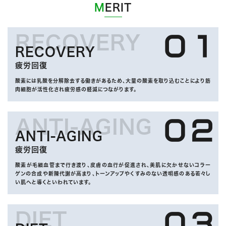
MERIT
RECOVERY
０１
RECOVERY
疲労回復
酸素には乳酸を分解除去する働きがあるため、大量の酸素を取り込むことにより筋
肉細胞が活性化され疲労感の軽減につながります。
ANTI-AGING
０２
ANTI-AGING
疲労回復
酸素が毛細血管まで行き渡り、皮膚の血行が促進され、美肌に欠かせないコラー
ゲンの合成や新陳代謝が高まり、トーンアップやくすみのない透明感のある若々し
い肌へと導くといわれています。
DIET
０３