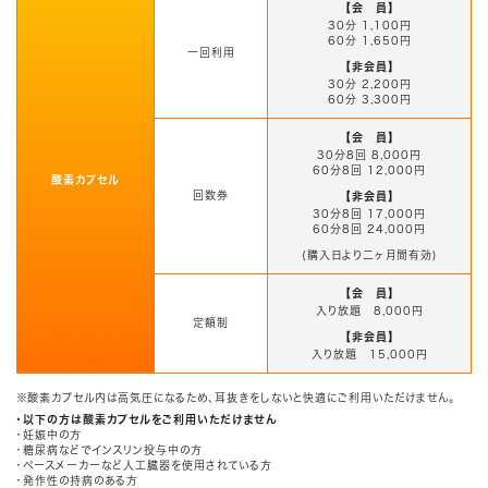
【会 員】
30分 1,100円
60分 1,650円
一回利用
【非会員】
30分 2,200円
60分 3,300円
【会 員】
30分8回 8,000円
60分8回 12,000円
酸素カプセル
回数券
【非会員】
30分8回 17,000円
60分8回 24,000円
(購入日より二ヶ月間有効)
【会 員】
入り放題 8,000円
定額制
【非会員】
入り放題 15,000円
※酸素カプセル内は高気圧になるため、耳抜きをしないと快適にご利用いただけません。
・以下の方は酸素カプセルをご利用いただけません
・妊娠中の方
・糖尿病などでインスリン投与中の方
・ペースメーカーなど人工臓器を使用されている方
・発作性の持病のある方